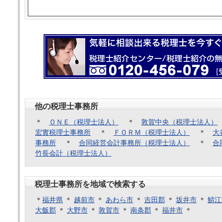
他の税理士事務所
＊
ＯＮＥ（税理士法人）
＊
敦賀中央（税理士法人）
宏實税理士事務所
＊
ＦＯＲＭ（税理士法人）
＊
大
事務所
＊
合同経営会計事務所（税理士法人）
＊
合
竹長会計（税理士法人）
税理士事務所を地域で検索する
＊
福井県
＊
越前市
＊
あわら市
＊
吉田郡
＊
坂井市
＊
鯖江
大飯郡
＊
大野市
＊
敦賀市
＊
南条郡
＊
福井市
＊