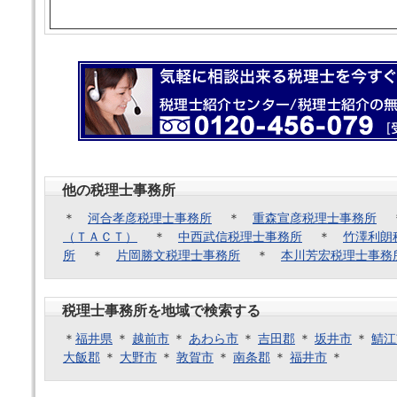
他の税理士事務所
＊
河合孝彦税理士事務所
＊
重森宣彦税理士事務所
（ＴＡＣＴ）
＊
中西武信税理士事務所
＊
竹澤利朗
所
＊
片岡勝文税理士事務所
＊
本川芳宏税理士事務
税理士事務所を地域で検索する
＊
福井県
＊
越前市
＊
あわら市
＊
吉田郡
＊
坂井市
＊
鯖江
大飯郡
＊
大野市
＊
敦賀市
＊
南条郡
＊
福井市
＊