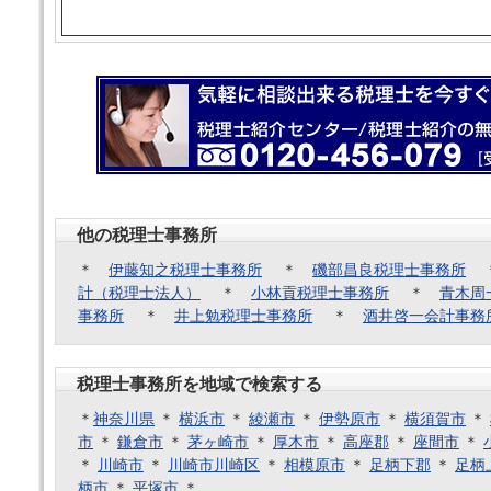
他の税理士事務所
＊
伊藤知之税理士事務所
＊
磯部昌良税理士事務所
計（税理士法人）
＊
小林貢税理士事務所
＊
青木周
事務所
＊
井上勉税理士事務所
＊
酒井啓一会計事務
税理士事務所を地域で検索する
＊
神奈川県
＊
横浜市
＊
綾瀬市
＊
伊勢原市
＊
横須賀市
＊
市
＊
鎌倉市
＊
茅ヶ崎市
＊
厚木市
＊
高座郡
＊
座間市
＊
＊
川崎市
＊
川崎市川崎区
＊
相模原市
＊
足柄下郡
＊
足柄
柄市
＊
平塚市
＊