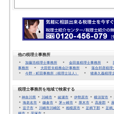
他の税理士事務所
＊
加藤浩税理士事務所
＊
金田進税理士事務所
＊
事務所
＊
大田哲夫税務会計事務所
＊
落合邦彦税理
＊
今野・町田事務所（税理士法人）
＊
猪鼻久義税理
税理士事務所を地域で検索する
＊
神奈川県
＊
川崎市
＊
綾瀬市
＊
伊勢原市
＊
横須賀市
＊
＊
海老名市
＊
鎌倉市
＊
茅ヶ崎市
＊
厚木市
＊
高座郡
＊
＊
逗子市
＊
川崎市川崎区
＊
相模原市
＊
足柄下郡
＊
足柄
柄市
＊
平塚市
＊