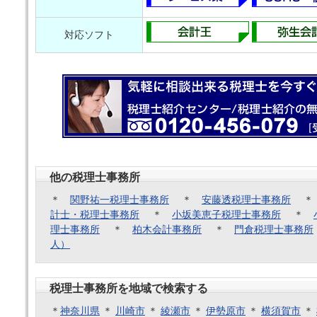
対応ソフト
他の税理士事務所
＊
関野祐一税理士事務所
＊
安藤透税理士事務所
計士・税理士事務所
＊
小坂美恵子税理士事務所
＊
理士事務所
＊
柏木会計事務所
＊
門倉税理士事務所
人）
税理士事務所を地域で検索する
＊
神奈川県
＊
川崎市
＊
綾瀬市
＊
伊勢原市
＊
横須賀市
＊