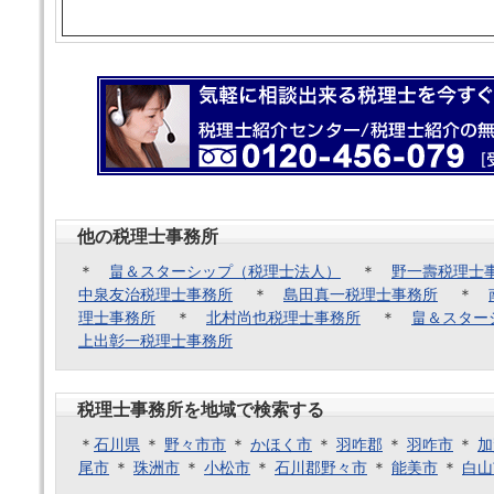
他の税理士事務所
＊
畠＆スターシップ（税理士法人）
＊
野一壽税理士
中泉友治税理士事務所
＊
島田真一税理士事務所
＊
理士事務所
＊
北村尚也税理士事務所
＊
畠＆スター
上出彰一税理士事務所
税理士事務所を地域で検索する
＊
石川県
＊
野々市市
＊
かほく市
＊
羽咋郡
＊
羽咋市
＊
加
尾市
＊
珠洲市
＊
小松市
＊
石川郡野々市
＊
能美市
＊
白山