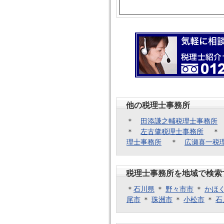
他の税理士事務所
＊
田添謙之輔税理士事務所
＊
左古肇税理士事務所
理士事務所
＊
広瀬喜一税
税理士事務所を地域で検索
＊
石川県
＊
野々市市
＊
かほ
尾市
＊
珠洲市
＊
小松市
＊
石