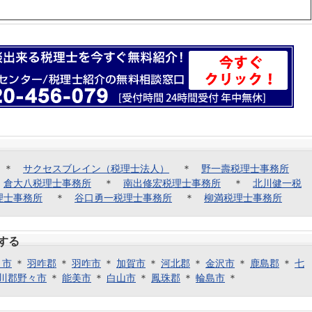
＊
サクセスブレイン（税理士法人）
＊
野一壽税理士事務所
＊
倉大八税理士事務所
＊
南出修宏税理士事務所
＊
北川健一税
理士事務所
＊
谷口勇一税理士事務所
＊
柳満税理士事務所
する
く市
＊
羽咋郡
＊
羽咋市
＊
加賀市
＊
河北郡
＊
金沢市
＊
鹿島郡
＊
七
川郡野々市
＊
能美市
＊
白山市
＊
鳳珠郡
＊
輪島市
＊