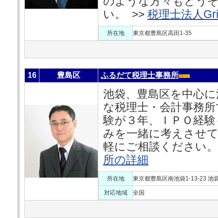
のような方々もどう
い。 >>
税理士法人Gr
所在地
東京都豊島区高田1-35
16
豊島区
ふるだて税理士事務所
池袋、豊島区を中心に
な税理士・会計事務所
験が３年、ＩＰＯ経験
みを一緒に考えさせ
軽にご相談ください。
所の詳細
所在地
東京都豊島区南池袋1-13-23 
対応地域
全国