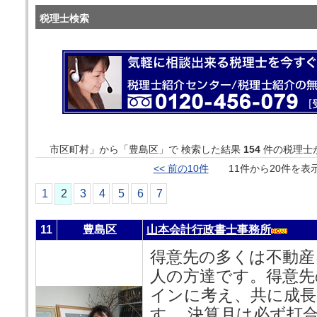
税理士検索
市区町村」から「豊島区」で 検索した結果
154
件の税理士
<< 前の10件
11件から20件を
1
2
3
4
5
6
7
11
豊島区
山本会計行政書士事務所
得意先の多くは不動産
人の方達です。得意先
インに考え、共に成
す。 決算月は必ず打