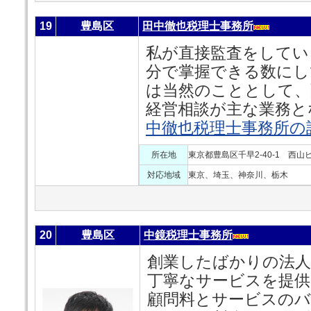
19
豊島区
田中徹也税理士事務所
私が直接監査をしてい
分で掌握できる数にし
は当然のこととして、
経営相談が主な業務と
中徹也税理士事務所の
所在地
東京都豊島区千早2-40-1 西山ビ
対応地域
東京、埼玉、神奈川、栃木
20
豊島区
中鏡税理士事務所
創業したばかりの法人
丁寧なサービスを提供
顧問料とサービスの