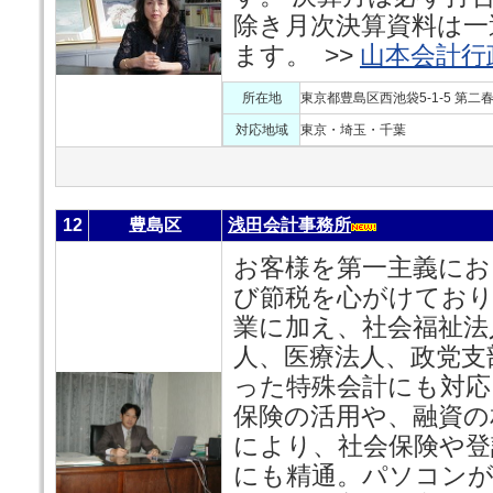
除き月次決算資料は一
ます。 >>
山本会計行
所在地
東京都豊島区西池袋5-1-5 第二
対応地域
東京・埼玉・千葉
12
豊島区
浅田会計事務所
お客様を第一主義にお
び節税を心がけており
業に加え、社会福祉法
人、医療法人、政党支
った特殊会計にも対応
保険の活用や、融資の
により、社会保険や登
にも精通。パソコンが