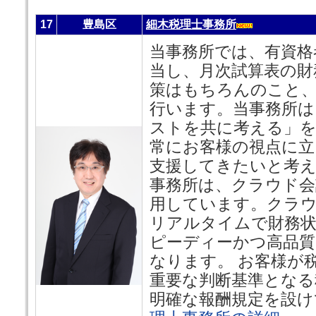
17
豊島区
細木税理士事務所
当事務所では、有資格
当し、月次試算表の財
策はもちろんのこと、
行います。当事務所は
ストを共に考える」
常にお客様の視点に立
支援してきたいと考え
事務所は、クラウド会
用しています。クラ
リアルタイムで財務
ピーディーかつ高品質
なります。 お客様が
重要な判断基準となる
明確な報酬規定を設け