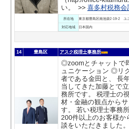
い。 >>
喜多村税務会
所在地
東京都豊島区南池袋2-19-2 ユ
対応地域
日本国内
14
豊島区
アスク税理士事務所
◎zoomとチャット
ュニケーション ◎リ
者である金田と、 長
当してきた加藤とで立
務所です。 税理士の
材・金融の観点からサ
す。 若い税理士事務
200件以上のお客様
談をいただきました。