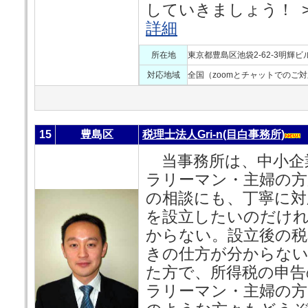
していきましょう！ 
詳細
所在地
東京都豊島区池袋2-62-3明輝ビ
対応地域
全国（zoomとチャットでのご
15
豊島区
税理士法人Gri-n(目白事務所)
当事務所は、中小企
ラリーマン・主婦の
の相談にも、丁寧に
を設立したいのだけ
からない。設立後の税
きの仕方が分からない
た方で、所得税の申告
ラリーマン・主婦の方