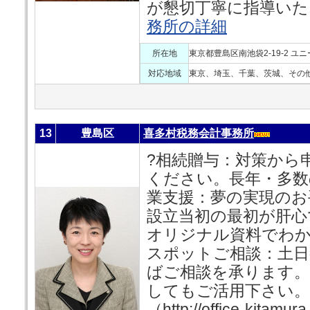
が懇切丁寧に指導いた
務所の詳細
所在地
東京都豊島区南池袋2-19-2 ユ
対応地域
東京、埼玉、千葉、茨城、その
13
豊島区
喜多村税務会計事務所
?相続贈与：対策から
ください。長年・多数
業支援：夢の実現のお
設立当初の最初が肝心
オリジナル資料でわか
スポットご相談：土日
ばご相談を承ります。
してもご活用下さい。
（http://office-kita