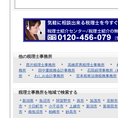
他の税理士事務所
＊
西片税理士事務所
＊
高橋昇男税理士事務所
＊
務所
＊
田中重税務会計事務所
＊
石田経理事務所（
所
＊
わしお会計事務所
＊
宮本裕将法律税務事務所
税理士事務所を地域で検索する
＊
新潟県
＊
魚沼市
＊
阿賀野市
＊
燕市
＊
加茂市
＊
見附市
市
＊
十日町市
＊
小千谷市
＊
上越市
＊
新潟市
＊
新発田市
市
＊
南魚沼市
＊
柏崎市
＊
妙高市
＊