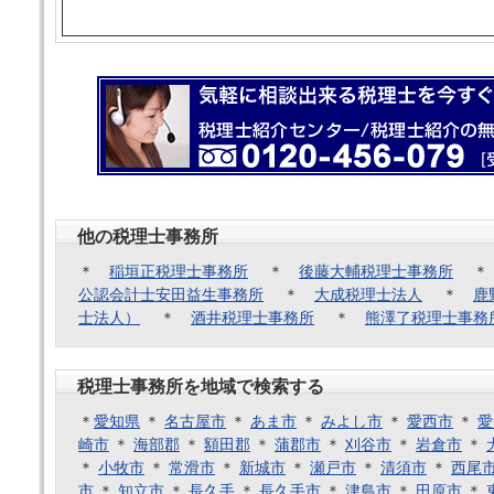
他の税理士事務所
＊
稲垣正税理士事務所
＊
後藤大輔税理士事務所
公認会計士安田益生事務所
＊
大成税理士法人
＊
鹿
士法人）
＊
酒井税理士事務所
＊
熊澤了税理士事務
税理士事務所を地域で検索する
＊
愛知県
＊
名古屋市
＊
あま市
＊
みよし市
＊
愛西市
＊
愛
崎市
＊
海部郡
＊
額田郡
＊
蒲郡市
＊
刈谷市
＊
岩倉市
＊
＊
小牧市
＊
常滑市
＊
新城市
＊
瀬戸市
＊
清須市
＊
西尾
市
＊
知立市
＊
長久手
＊
長久手市
＊
津島市
＊
田原市
＊