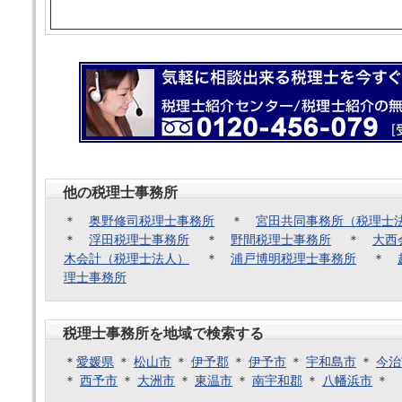
他の税理士事務所
＊
奥野修司税理士事務所
＊
宮田共同事務所（税理士
＊
浮田税理士事務所
＊
野間税理士事務所
＊
大西
木会計（税理士法人）
＊
浦戸博明税理士事務所
＊
理士事務所
税理士事務所を地域で検索する
＊
愛媛県
＊
松山市
＊
伊予郡
＊
伊予市
＊
宇和島市
＊
今治
＊
西予市
＊
大洲市
＊
東温市
＊
南宇和郡
＊
八幡浜市
＊