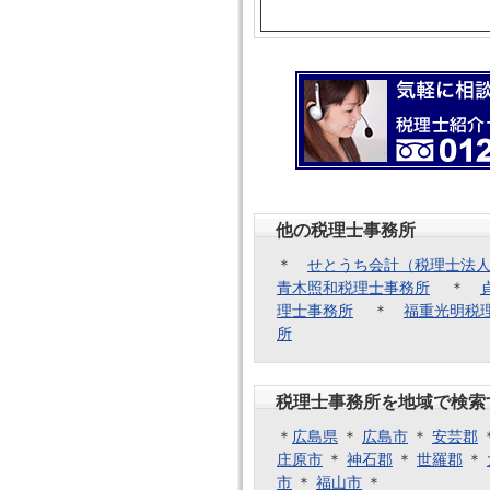
他の税理士事務所
＊
せとうち会計（税理士法
青木照和税理士事務所
＊
理士事務所
＊
福重光明税
所
税理士事務所を地域で検索
＊
広島県
＊
広島市
＊
安芸郡
庄原市
＊
神石郡
＊
世羅郡
＊
市
＊
福山市
＊