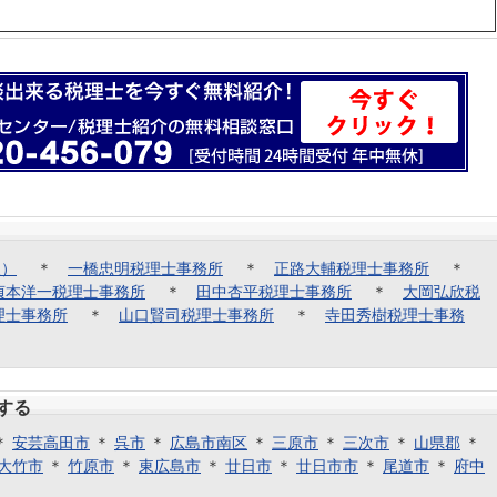
人）
＊
一橋忠明税理士事務所
＊
正路大輔税理士事務所
＊
貞本洋一税理士事務所
＊
田中杏平税理士事務所
＊
大岡弘欣税
理士事務所
＊
山口賢司税理士事務所
＊
寺田秀樹税理士事務
する
＊
安芸高田市
＊
呉市
＊
広島市南区
＊
三原市
＊
三次市
＊
山県郡
＊
大竹市
＊
竹原市
＊
東広島市
＊
廿日市
＊
廿日市市
＊
尾道市
＊
府中