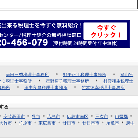
＊
桒田三秀税理士事務所
＊
野平正江税理士事務所
＊
須山宏
フミ税理士事務所
＊
星野房子税理士事務所
＊
村雲和生税理士
事務所
＊
田中良昌税理士事務所
＊
竹本徳幸税理士事務所
する
＊
安芸高田市
＊
呉市
＊
広島市
＊
広島市南区
＊
三次市
＊
山県郡
＊
大竹市
＊
竹原市
＊
東広島市
＊
廿日市
＊
廿日市市
＊
尾道市
＊
府中