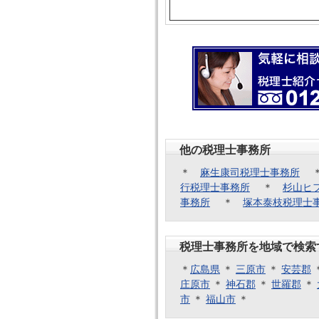
他の税理士事務所
＊
麻生康司税理士事務所
行税理士事務所
＊
杉山ヒ
事務所
＊
塚本泰枝税理士
税理士事務所を地域で検索
＊
広島県
＊
三原市
＊
安芸郡
庄原市
＊
神石郡
＊
世羅郡
＊
市
＊
福山市
＊