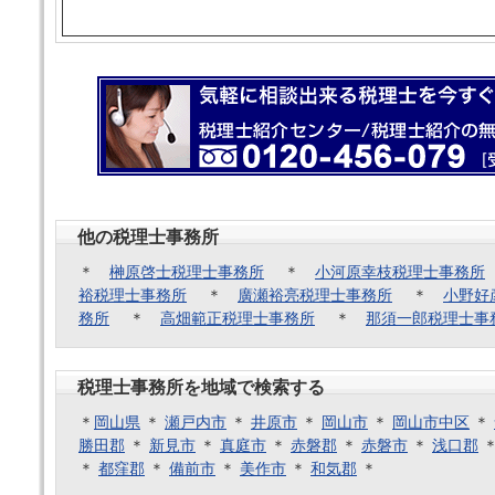
他の税理士事務所
＊
榊原啓士税理士事務所
＊
小河原幸枝税理士事務所
裕税理士事務所
＊
廣瀬裕亮税理士事務所
＊
小野好
務所
＊
高畑範正税理士事務所
＊
那須一郎税理士事
税理士事務所を地域で検索する
＊
岡山県
＊
瀬戸内市
＊
井原市
＊
岡山市
＊
岡山市中区
＊
勝田郡
＊
新見市
＊
真庭市
＊
赤磐郡
＊
赤磐市
＊
浅口郡
＊
都窪郡
＊
備前市
＊
美作市
＊
和気郡
＊