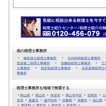
他の税理士事務所
＊
榊原啓士税理士事務所
＊
大内和明税理士事務所
渡邉俊二税理士事務所
＊
加藤聡税理士事務所
＊
江
士事務所
＊
頼定聡税理士事務所
＊
永田嘉輝税理士
事務所
税理士事務所を地域で検索する
＊
岡山県
＊
岡山市
＊
井原市
＊
岡山市中区
＊
笠岡市
＊
久
見市
＊
真庭市
＊
瀬戸内市
＊
赤磐郡
＊
赤磐市
＊
浅口郡
＊
都窪郡
＊
備前市
＊
美作市
＊
和気郡
＊