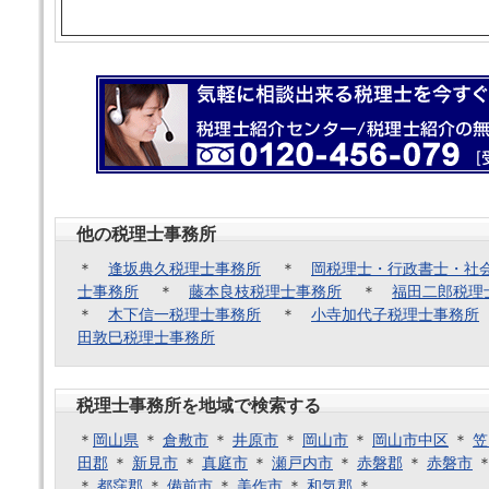
他の税理士事務所
＊
逢坂典久税理士事務所
＊
岡税理士・行政書士・社
士事務所
＊
藤本良枝税理士事務所
＊
福田二郎税理
＊
木下信一税理士事務所
＊
小寺加代子税理士事務所
田敦巳税理士事務所
税理士事務所を地域で検索する
＊
岡山県
＊
倉敷市
＊
井原市
＊
岡山市
＊
岡山市中区
＊
笠
田郡
＊
新見市
＊
真庭市
＊
瀬戸内市
＊
赤磐郡
＊
赤磐市
＊
都窪郡
＊
備前市
＊
美作市
＊
和気郡
＊