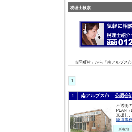
税理士検索
市区町村」から「南アルプス市
1
1
南アルプス市
公認会
不透明
PLAN
支援し、
隆博事
所在地