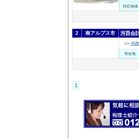
対応地域
2
南アルプス市
河西会
>>
河
所在地
1