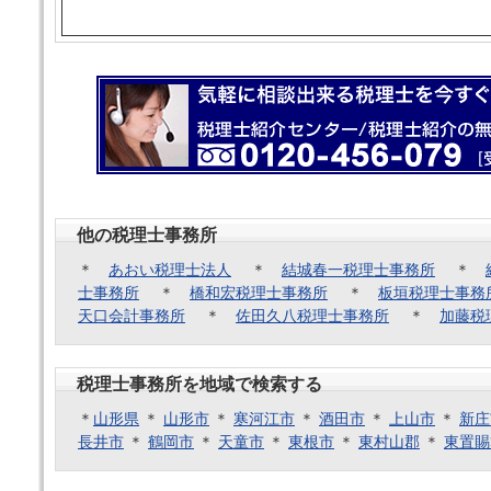
他の税理士事務所
＊
あおい税理士法人
＊
結城春一税理士事務所
＊
士事務所
＊
橋和宏税理士事務所
＊
板垣税理士事務
天口会計事務所
＊
佐田久八税理士事務所
＊
加藤税
税理士事務所を地域で検索する
＊
山形県
＊
山形市
＊
寒河江市
＊
酒田市
＊
上山市
＊
新庄
長井市
＊
鶴岡市
＊
天童市
＊
東根市
＊
東村山郡
＊
東置賜