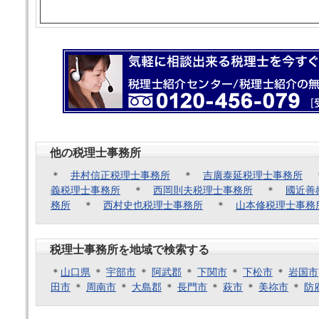
他の税理士事務所
＊
井村信正税理士事務所
＊
吉廣泰延税理士事務所
義税理士事務所
＊
西岡則夫税理士事務所
＊
國近善
務所
＊
西村史也税理士事務所
＊
山本修税理士事務
税理士事務所を地域で検索する
＊
山口県
＊
宇部市
＊
阿武郡
＊
下関市
＊
下松市
＊
岩国市
田市
＊
周南市
＊
大島郡
＊
長門市
＊
萩市
＊
美祢市
＊
防