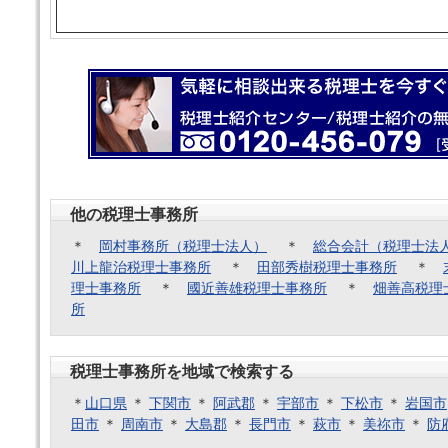
他の税理士事務所
＊
岡村事務所（税理士法人）
＊
総合会計（税理士法
川上龍治税理士事務所
＊
田部秀樹税理士事務所
＊
理士事務所
＊
國近善雄税理士事務所
＊
畑善高税理
所
税理士事務所を地域で検索する
＊
山口県
＊
下関市
＊
阿武郡
＊
宇部市
＊
下松市
＊
岩国市
田市
＊
周南市
＊
大島郡
＊
長門市
＊
萩市
＊
美祢市
＊
防