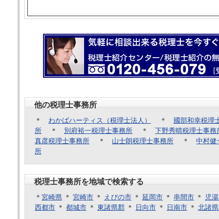
他の税理士事務所
＊
わかばハーティス（税理士法人）
＊
國部和幸税理
所
＊
別府裕一税理士事務所
＊
下野秀晴税理士事務
真彦税理士事務所
＊
山士朗税理士事務所
＊
中村健
所
税理士事務所を地域で検索する
＊
宮崎県
＊
宮崎市
＊
えびの市
＊
延岡市
＊
串間市
＊
児湯
西都市
＊
都城市
＊
東諸県郡
＊
日向市
＊
日南市
＊
北諸県