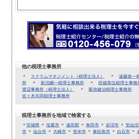
他の税理士事務所
＊
スクラムマネジメント（税理士法人）
＊
遠藤進一
所
＊
新沼綱一税理士事務所
＊
田畑英伍税理士事務
渡辺事務所（税理士法人）
＊
菊池健治税理士事務所
佐々木共同税理士事務所
税理士事務所を地域で検索する
＊
宮城県
＊
塩竈市
＊
遠田郡
＊
角田市
＊
岩沼市
＊
気仙沼
市
＊
仙台市
＊
大崎市
＊
登米市
＊
東松島市
＊
白石市
＊