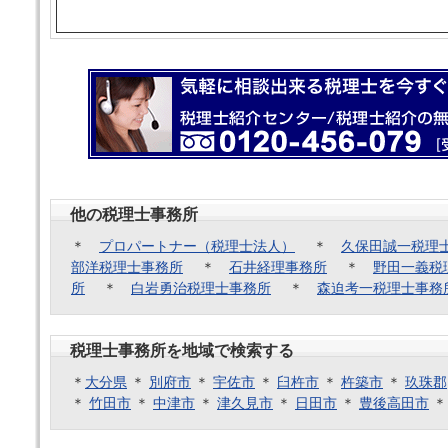
他の税理士事務所
＊
プロパートナー（税理士法人）
＊
久保田誠一税理
部洋税理士事務所
＊
石井経理事務所
＊
野田一義税
所
＊
白岩勇治税理士事務所
＊
森迫考一税理士事務
税理士事務所を地域で検索する
＊
大分県
＊
別府市
＊
宇佐市
＊
臼杵市
＊
杵築市
＊
玖珠郡
＊
竹田市
＊
中津市
＊
津久見市
＊
日田市
＊
豊後高田市