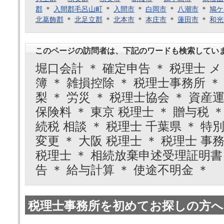
郡
＊
入間郡毛呂山町
＊
入間市
＊
白岡市
＊
八潮市
＊
鳩ケ
北葛飾郡
＊
北足立郡
＊
北本市
＊
本庄市
＊
蓮田市
＊
和光
このページの訪問者は、下記のワードも検索してい
堀口会計 ＊ 確定申告 ＊ 税理士 メ
簿 ＊ 雑損控除 ＊ 税理士事務所 ＊
梨 ＊ 労災 ＊ 税理士協会 ＊ 資産運
保険料 ＊ 東京 税理士 ＊ 贈与税 ＊
続税 相談 ＊ 税理士 千葉県 ＊ 特
変更 ＊ 大阪 税理士 ＊ 税理士 事
税理士 ＊ 相続放棄申述受理証明書 
告 ＊ 給与計算 ＊ 使途不明金 ＊
税理士事務所を初めてお探しの方へ