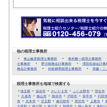
他の税理士事務所
＊
奥山敏彦税理士事務所
＊
奥村勝一税理士事務所
士事務所
＊
野川税務会計事務所
＊
澤田良雄会計事
務会計事務所
＊
外処輝男税理士事務所
＊
斉藤・二
税理士事務所を地域で検索する
＊
埼玉県
＊
深谷市
＊
さいたま市
＊
ふじみ野市
＊
羽生市
＊
久喜市
＊
狭山市
＊
熊谷市
＊
戸田市
＊
幸手市
＊
行田
市
＊
志木市
＊
児玉郡
＊
春日部市
＊
所沢市
＊
上尾市
＊
大里郡
＊
秩父郡
＊
秩父市
＊
朝霞市
＊
鶴ヶ島市
＊
東松山