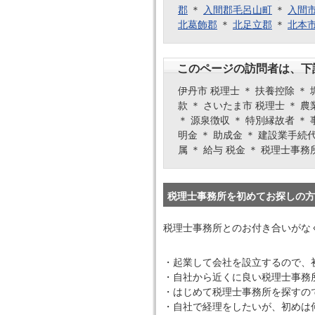
郡
＊
入間郡毛呂山町
＊
入間
北葛飾郡
＊
北足立郡
＊
北本
このページの訪問者は、下
伊丹市 税理士 ＊ 扶養控除 ＊ 
款 ＊ さいたま市 税理士 ＊ 農
＊ 源泉徴収 ＊ 特別縁故者 ＊ 
明金 ＊ 助成金 ＊ 建設業手続代
属 ＊ 給与 税金 ＊ 税理士事務
税理士事務所を初めてお探しの方
税理士事務所とのお付き合いがな
・起業して会社を設立するので、
・自社から近くに良い税理士事務
・はじめて税理士事務所を探すの
・自社で経理をしたいが、初めは