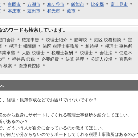
市
＊
白岡市
＊
八潮市
＊
鳩ケ谷市
＊
飯能市
＊
比企郡
＊
富士見市
＊
市
＊
本庄市
＊
蓮田市
＊
和光市
＊
蕨市
＊
記のワードも検索しています。
堀口会計 ＊ 確定申告 ＊ 税理士紹介 ＊ 贈与税 ＊ 港区 税務相談 ＊ 定
業 ＊ 税理士 報酬額 ＊ 港区 税理士事務所 ＊ 相続税 ＊ 税理士 事務所
事業承継 ＊ 大阪 税理士 ＊ 税理士報酬 ＊ 税理士 ＊ 会社法 ＊ 使途不
行 ＊ 福井県 節税 ＊ 必要経費 ＊ 決算 処理 ＊ 公証人役場 ＊ 直系卑
所 検索 ＊ 医療費控除 ＊
へ
く、経理・帳簿作成などでお困りではないですか？
初めから親身にサポートしてくれる税理士事務所を紹介してほしい。
所があるのか？
で、どういう人が自分に合っているのか教えてほしい。
何が何だか分からないのでサポートしてくれる税理士事務所はあるのか