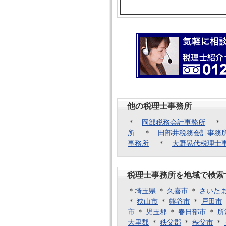
他の税理士事務所
＊
岡部税務会計事務所
所
＊
田部井税務会計事務
事務所
＊
大野晃代税理士
税理士事務所を地域で検索
＊
埼玉県
＊
久喜市
＊
さいた
＊
狭山市
＊
熊谷市
＊
戸田市
市
＊
児玉郡
＊
春日部市
＊
所
大里郡
＊
秩父郡
＊
秩父市
＊