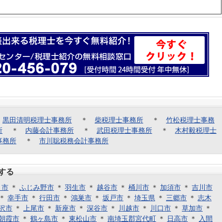
＊
黒田清明税理士事務所
＊
柴税理士事務所
＊
竹松税理士事務
所
＊
内藤会計事務所
＊
武田税理士事務所
＊
木村毅税理士
事務所
＊
市川聡税務会計事務所
する
ま市
＊
ふじみ野市
＊
羽生市
＊
越谷市
＊
桶川市
＊
加須市
＊
吉川市
＊
幸手市
＊
行田市
＊
鴻巣市
＊
坂戸市
＊
埼玉県
＊
三郷市
＊
志木
沢市
＊
上尾市
＊
新座市
＊
深谷市
＊
川越市
＊
川口市
＊
草加市
＊
朝霞市
＊
鶴ヶ島市
＊
東松山市
＊
南埼玉郡宮代町
＊
日高市
＊
入間