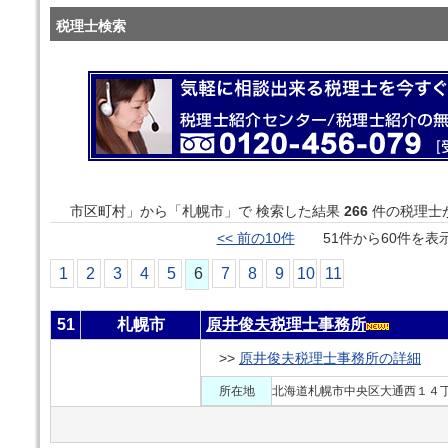
税理士検索
市区町村」から「札幌市」で 検索した結果
266
件の税理士
<< 前の10件
51件から60件を
1
2
3
4
5
6
7
8
9
10
11
51
札幌市
原井俊夫税理士事務所
>>
原井俊夫税理士事務所の詳細
所在地
北海道札幌市中央区大通西１４