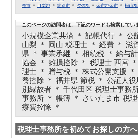
走市
＊
目梨郡
＊
紋別市
＊
夕張郡
＊
余市郡余市
＊
檜山郡
このページの訪問者は、下記のワードも検索してい
小規模企業共済 ＊ 記帳代行 ＊ 公証
山梨 ＊ 岡山 税理士 ＊ 経費 ＊ 滋
県 ＊ 事業承継 ＊ 相続税 ＊ 給与計
協会 ＊ 雑損控除 ＊ 税理士 西宮 ＊
理士 ＊ 贈与税 ＊ 株式公開支援 ＊ 
養控除 ＊ 福井県 節税 ＊ 公証人役
別縁故者 ＊ 千代田区 税理士事務所
事務所 ＊ 帳簿 ＊ さいたま市 税理
療費控除 ＊
税理士事務所を初めてお探しの方へ