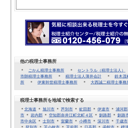
他の税理士事務所
＊
ごかん税理士事務所
＊
セントラル（税理士法人）
市朗税理士事務所
＊
税理士法人薄井会計
＊
鈴木茂
所
＊
伊東幹世税理士事務所
＊
大西誠二税理士事務
税理士事務所を地域で検索する
＊
北海道
＊
旭川市
＊
芦別市
＊
虻田郡
＊
伊達市
＊
浦河郡
市
＊
岩内郡
＊
空知郡奈井江町北町４区
＊
釧路郡
＊
釧路
市中央区
＊
士別市
＊
室蘭市
＊
小樽市
＊
深川市
＊
千歳市
＊
登別市
＊
苫小牧市
＊
苫前郡
＊
日高郡
＊
函館市
＊
標