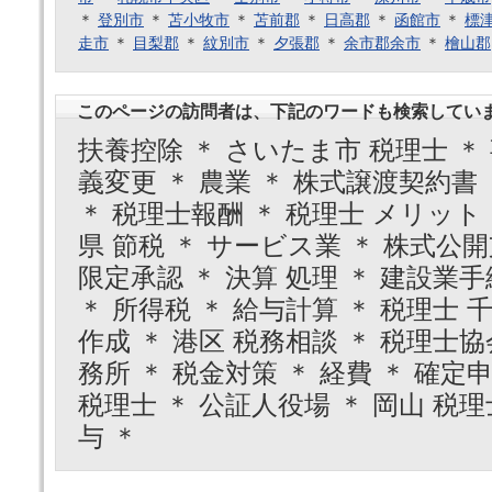
＊
登別市
＊
苫小牧市
＊
苫前郡
＊
日高郡
＊
函館市
＊
標
走市
＊
目梨郡
＊
紋別市
＊
夕張郡
＊
余市郡余市
＊
檜山郡
このページの訪問者は、下記のワードも検索してい
扶養控除 ＊ さいたま市 税理士 ＊
義変更 ＊ 農業 ＊ 株式譲渡契約書 
＊ 税理士報酬 ＊ 税理士 メリット 
県 節税 ＊ サービス業 ＊ 株式公開
限定承認 ＊ 決算 処理 ＊ 建設業手
＊ 所得税 ＊ 給与計算 ＊ 税理士 千
作成 ＊ 港区 税務相談 ＊ 税理士協
務所 ＊ 税金対策 ＊ 経費 ＊ 確定申
税理士 ＊ 公証人役場 ＊ 岡山 税理
与 ＊