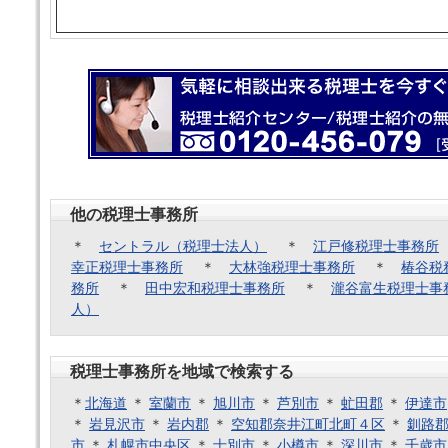
他の税理士事務所
＊
セントラル（税理士法人）
＊
江戸修税理士事務所
幸正税理士事務所
＊
大林強税理士事務所
＊
椿谷税
務所
＊
田中宏和税理士事務所
＊
瀧谷富生税理士事
人）
税理士事務所を地域で検索する
＊
北海道
＊
室蘭市
＊
旭川市
＊
芦別市
＊
虻田郡
＊
伊達市
＊
岩見沢市
＊
岩内郡
＊
空知郡奈井江町北町４区
＊
釧路
市
＊
札幌市中央区
＊
士別市
＊
小樽市
＊
深川市
＊
千歳市