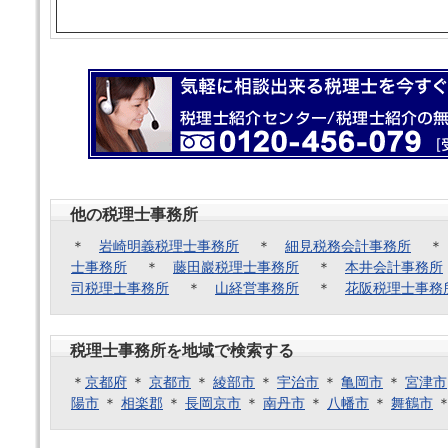
他の税理士事務所
＊
岩崎明義税理士事務所
＊
細見税務会計事務所
士事務所
＊
藤田巖税理士事務所
＊
本井会計事務所
司税理士事務所
＊
山経営事務所
＊
花阪税理士事務
税理士事務所を地域で検索する
＊
京都府
＊
京都市
＊
綾部市
＊
宇治市
＊
亀岡市
＊
宮津市
陽市
＊
相楽郡
＊
長岡京市
＊
南丹市
＊
八幡市
＊
舞鶴市